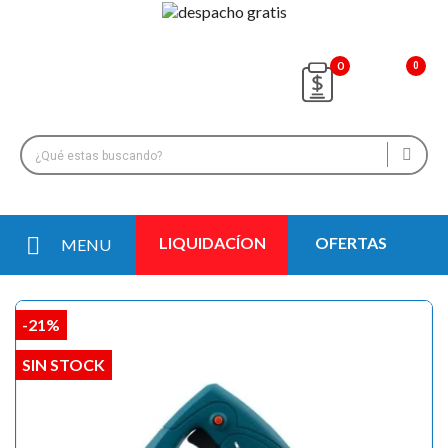
0
LIQUIDACÍON
OFERTAS
MENU
-21%
SIN STOCK