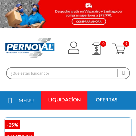
0
LIQUIDACÍON
OFERTAS
MENU
-25%