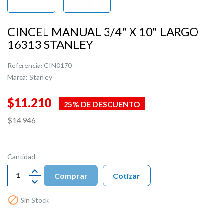
CINCEL MANUAL 3/4" X 10" LARGO
16313 STANLEY
Referencia:
CIN0170
Marca:
Stanley
$11.210
25% DE DESCUENTO
$14.946
Cantidad
Comprar
Cotizar

Sin Stock