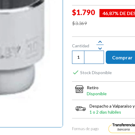
$1.790
46,87% DE D
$3.369
Cantidad
Comprar

Stock Disponible
Retiro
Disponible
Despacho a Valparaíso y
1 o 2 días hábiles
Formas de pago