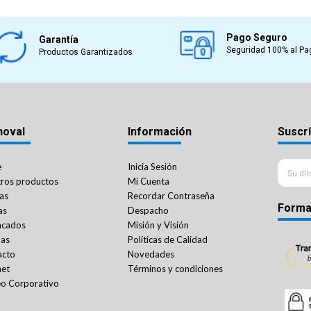
Pago Seguro
Garantía
Seguridad 100% al Pa
Productos Garantizados
noval
Información
Suscrí
e
Inicia Sesión
ros productos
Mi Cuenta
as
Recordar Contraseña
Forma
as
Despacho
acados
Misión y Visión
das
Políticas de Calidad
acto
Novedades
net
Términos y condiciones
o Corporativo