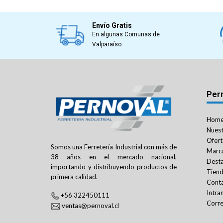
Envío Gratis
En algunas Comunas de
Valparaíso
Per
Hom
Nuest
Ofert
Somos una Ferretería Industrial con más de
Marc
38 años en el mercado nacional,
Dest
importando y distribuyendo productos de
Tien
primera calidad.
Cont
Intra
+56 322450111
Corre
ventas@pernoval.cl