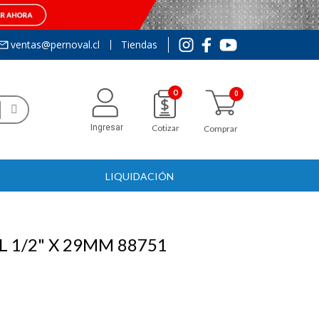
ventas@pernoval.cl
Tiendas
0
Ingresar
Cotizar
Comprar
LIQUIDACIÓN
1/2" X 29MM 88751