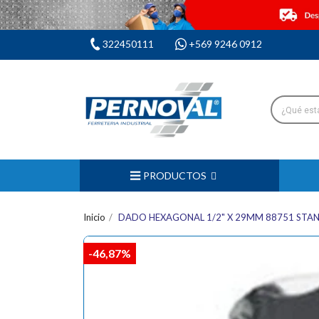
322450111
+569 9246 0912
PRODUCTOS
Inicio
DADO HEXAGONAL 1/2" X 29MM 88751 STAN
-46,87%