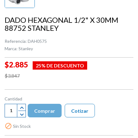
DADO HEXAGONAL 1/2" X 30MM
88752 STANLEY
Referencia:
DAH0575
Marca:
Stanley
$2.885
25% DE DESCUENTO
$3.847
Cantidad
Comprar
Cotizar

Sin Stock