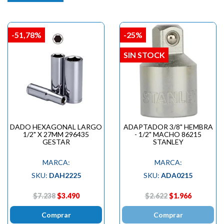
-51,78%
-25%
SIN STOCK
DADO HEXAGONAL LARGO
ADAPTADOR 3/8" HEMBRA
1/2" X 27MM 296435
- 1/2" MACHO 86215
GESTAR
STANLEY
MARCA:
MARCA:
SKU:
DAH2225
SKU:
ADA0215
$7.238
$3.490
$2.622
$1.966
Comprar
Comprar