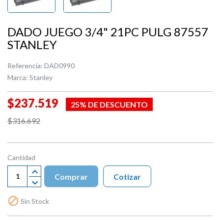
DADO JUEGO 3/4" 21PC PULG 87557
STANLEY
Referencia:
DAD0990
Marca:
Stanley
$237.519
25% DE DESCUENTO
$316.692
Cantidad
Comprar
Cotizar

Sin Stock