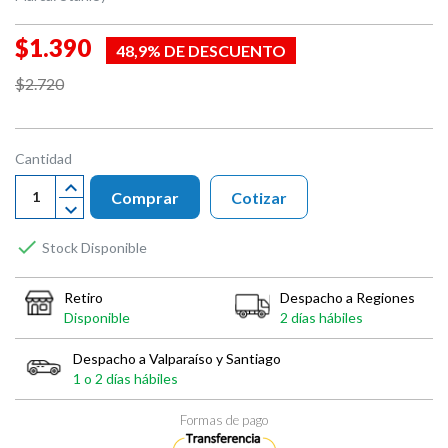
$1.390
48,9% DE DESCUENTO
$2.720
Cantidad
Comprar
Cotizar

Stock Disponible
Retiro
Despacho a Regiones
Disponible
2 días hábiles
Despacho a Valparaíso y Santiago
1 o 2 días hábiles
Formas de pago