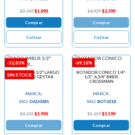
$3.769
$1.090
$4.929
$2.390
Comprar
Comprar
Cotizar
Cotizar
-52,83%
-69,18%
DADO IMBUS 1/2" LARGO
BOTADOR CONICO 1/4"-
SIN STOCK
M9 299542 GESTAR
1/2"- 6.3/4" 84805
CROSSMAN
MARCA:
MARCA:
SKU:
DAD0385
SKU:
BOT0218
$4.219
$1.990
$5.159
$1.590
Comprar
Comprar