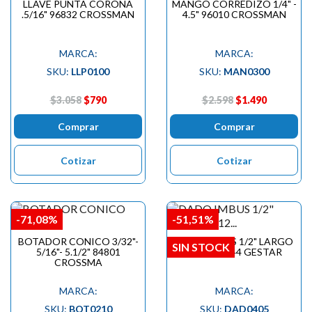
LLAVE PUNTA CORONA
MANGO CORREDIZO 1/4" -
.5/16" 96832 CROSSMAN
4.5" 96010 CROSSMAN
MARCA:
MARCA:
SKU:
LLP0100
SKU:
MAN0300
$3.058
$790
$2.598
$1.490
Comprar
Comprar
Cotizar
Cotizar
-71,08%
-51,51%
BOTADOR CONICO 3/32"-
DADO IMBUS 1/2" LARGO
SIN STOCK
5/16"- 5.1/2" 84801
M12 299544 GESTAR
CROSSMA
MARCA:
MARCA:
SKU:
BOT0210
SKU:
DAD0405