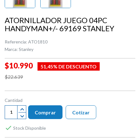
ATORNILLADOR JUEGO 04PC
HANDYMAN+/- 69169 STANLEY
Referencia:
ATO1810
Marca:
Stanley
$10.990
51,45% DE DESCUENTO
$22.639
Cantidad
Comprar
Cotizar

Stock Disponible