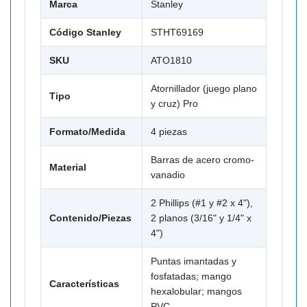
Marca
Stanley
Código Stanley
STHT69169
SKU
ATO1810
Atornillador (juego plano
Tipo
y cruz) Pro
Formato/Medida
4 piezas
Barras de acero cromo-
Material
vanadio
2 Phillips (#1 y #2 x 4"),
Contenido/Piezas
2 planos (3/16" y 1/4" x
4")
Puntas imantadas y
fosfatadas; mango
Características
hexalobular; mangos
PVC