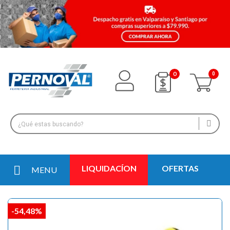
0
LIQUIDACÍON
OFERTAS
MENU
-54,48%