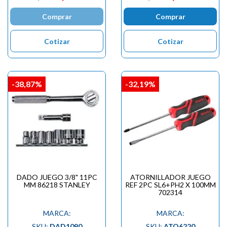
Comprar
Comprar
Cotizar
Cotizar
-38,87%
-32,19%
DADO JUEGO 3/8" 11PC
ATORNILLADOR JUEGO
MM 86218 STANLEY
REF 2PC SL6+PH2 X 100MM
702314
MARCA:
MARCA:
SKU:
DAD1090
SKU:
ATO6220