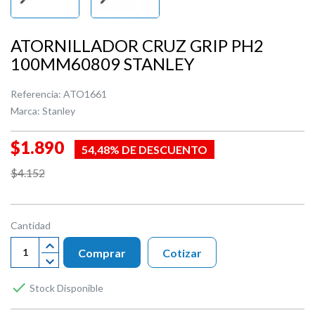
ATORNILLADOR CRUZ GRIP PH2
100MM60809 STANLEY
Referencia:
ATO1661
Marca:
Stanley
$1.890
54,48% DE DESCUENTO
$4.152
Cantidad
Comprar
Cotizar

Stock Disponible