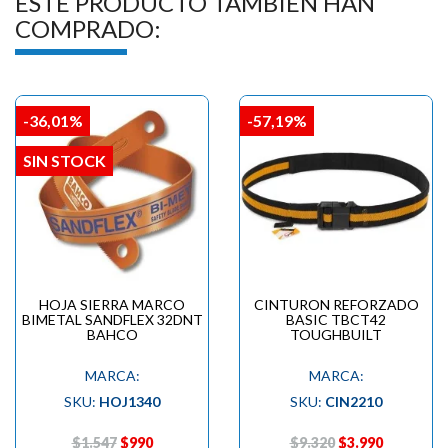
ESTE PRODUCTO TAMBIÉN HAN
COMPRADO:
-36,01%
-57,19%
SIN STOCK
HOJA SIERRA MARCO
CINTURON REFORZADO
BIMETAL SANDFLEX 32DNT
BASIC TBCT42
BAHCO
TOUGHBUILT
MARCA:
MARCA:
SKU:
HOJ1340
SKU:
CIN2210
$1.547
$990
$9.320
$3.990