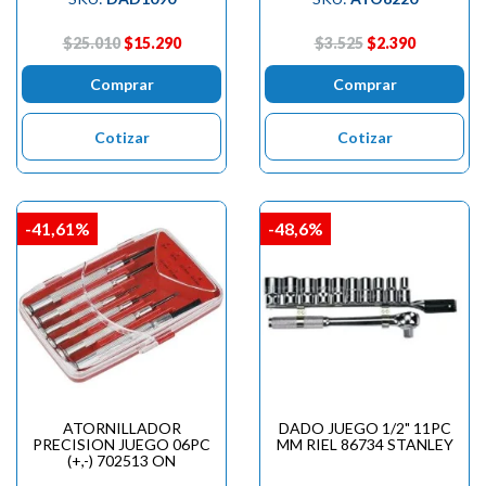
$25.010
$15.290
$3.525
$2.390
Comprar
Comprar
Cotizar
Cotizar
-41,61%
-48,6%
ATORNILLADOR
DADO JUEGO 1/2" 11PC
PRECISION JUEGO 06PC
MM RIEL 86734 STANLEY
(+,-) 702513 ON