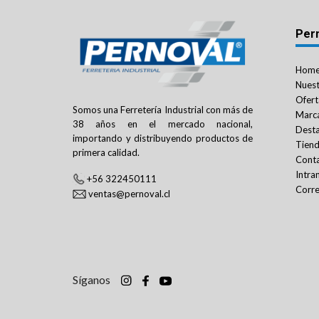
Per
Hom
Nuest
Ofert
Somos una Ferretería Industrial con más de
Marc
38 años en el mercado nacional,
Dest
importando y distribuyendo productos de
Tien
primera calidad.
Cont
Intra
+56 322450111
Corre
ventas@pernoval.cl
Síganos