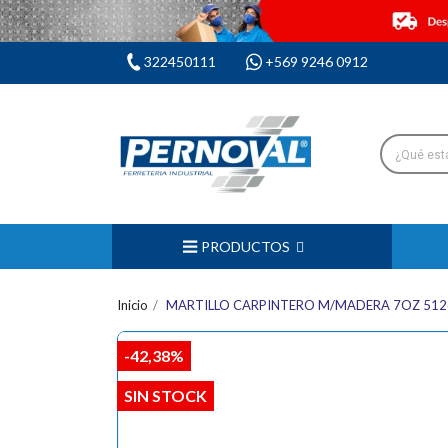
322450111
+569 9246 0912
PRODUCTOS
Inicio
MARTILLO CARPINTERO M/MADERA 7OZ 512
-42,38%
SIN STOCK