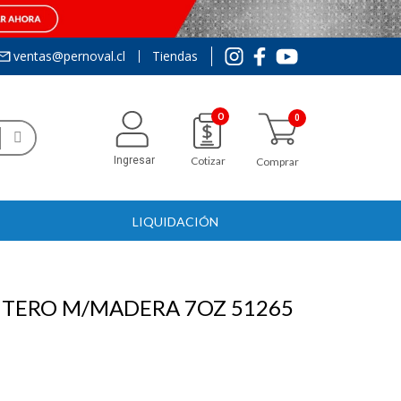
ventas@pernoval.cl
Tiendas
0
Ingresar
Cotizar
Comprar
LIQUIDACIÓN
NTERO M/MADERA 7OZ 51265