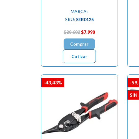
MARCA:
SKU:
SER0125
$20.682
$7.990
Comprar
Cotizar
-43,43%
-59
SIN