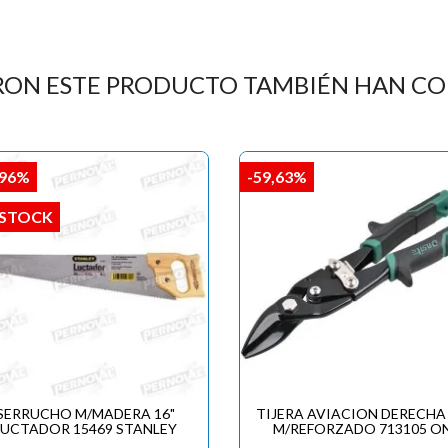

RON ESTE PRODUCTO TAMBIÉN HAN C
,96%
-59,63%
 STOCK
SERRUCHO M/MADERA 16"
TIJERA AVIACION DERECHA 
LUCTADOR 15469 STANLEY
M/REFORZADO 713105 O