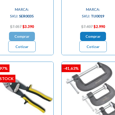
MARCA:
MARCA:
SKU:
SER0035
SKU:
TIJ0019
$7.057
$3.390
$7.407
$2.990
Comprar
Comprar
Cotizar
Cotizar
,97%
-41,63%
 STOCK