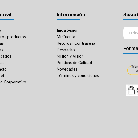
noval
Información
Suscrí
e
Inicia Sesión
ros productos
Mi Cuenta
as
Recordar Contraseña
Forma
as
Despacho
acados
Misión y Visión
das
Políticas de Calidad
acto
Novedades
net
Términos y condiciones
o Corporativo