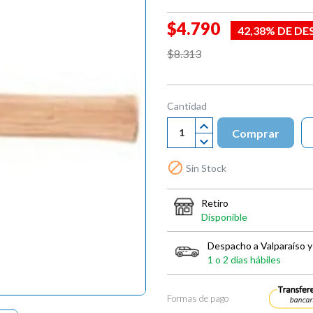
$4.790
42,38% DE D
$8.313
Cantidad
Comprar

Sin Stock
Retiro
Disponible
Despacho a Valparaíso y
1 o 2 días hábiles
Formas de pago