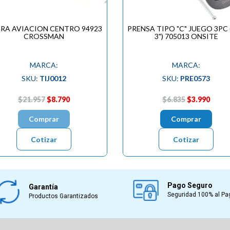
ERA AVIACION CENTRO 94923
PRENSA TIPO "C" JUEGO 3PC (
CROSSMAN
3") 705013 ONSITE
MARCA:
MARCA:
SKU:
TIJ0012
SKU:
PRE0573
$21.957
$8.790
$6.835
$3.990
Comprar
Comprar
Cotizar
Cotizar
Pago Seguro
Garantía
Seguridad 100% al Pa
Productos Garantizados