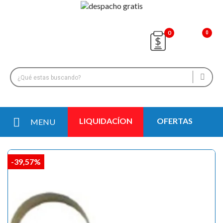
0
LIQUIDACÍON
OFERTAS
MENU
-39,57%