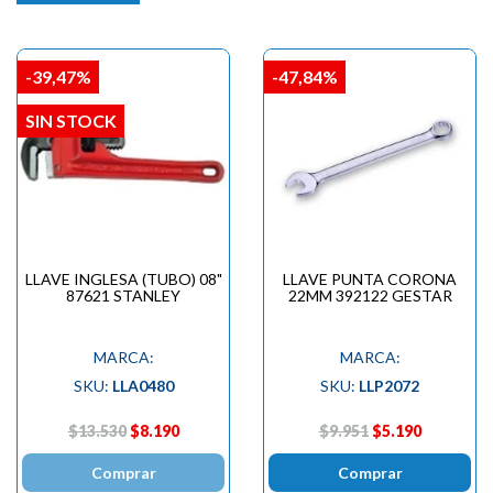
-39,47%
-47,84%
SIN STOCK
LLAVE INGLESA (TUBO) 08"
LLAVE PUNTA CORONA
87621 STANLEY
22MM 392122 GESTAR
MARCA:
MARCA:
SKU:
LLA0480
SKU:
LLP2072
$13.530
$8.190
$9.951
$5.190
Comprar
Comprar