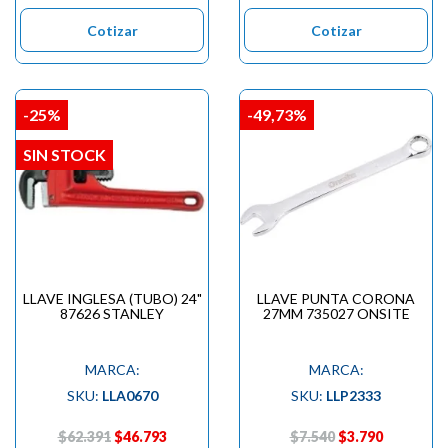

Cotizar
Cotizar
-25%
-49,73%
SIN STOCK
LLAVE INGLESA (TUBO) 24"
LLAVE PUNTA CORONA
87626 STANLEY
27MM 735027 ONSITE
MARCA:
MARCA:
SKU:
LLA0670
SKU:
LLP2333
$62.391
$46.793
$7.540
$3.790