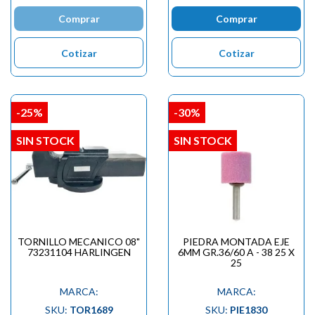
Comprar
Comprar
Cotizar
Cotizar
-25%
-30%
SIN STOCK
SIN STOCK
TORNILLO MECANICO 08"
PIEDRA MONTADA EJE
73231104 HARLINGEN
6MM GR.36/60 A - 38 25 X
25
MARCA:
MARCA:
SKU:
TOR1689
SKU:
PIE1830