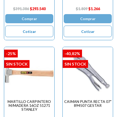
$391.386
$293.540
$1.809
$1.266
Comprar
Comprar
Cotizar
Cotizar
-25%
-40,82%
SIN STOCK
SIN STOCK
MARTILLO CARPINTERO
CAIMAN PUNTA RECTA 07"
M/MADERA 16OZ 51271
894507 GESTAR
STANLEY