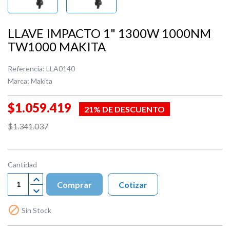
LLAVE IMPACTO 1" 1300W 1000NM
TW1000 MAKITA
Referencia:
LLA0140
Marca:
Makita
$1.059.419
21% DE DESCUENTO
$1.341.037
Cantidad
Comprar
Cotizar

Sin Stock