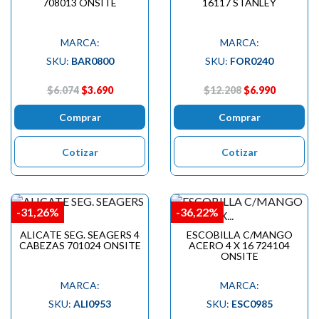
708013 ONSITE
16117 STANLEY
MARCA:
MARCA:
SKU:
BAR0800
SKU:
FOR0240
$6.074
$3.690
$12.208
$6.990
Comprar
Comprar
Cotizar
Cotizar
-31,26%
-36,22%
ALICATE SEG. SEAGERS 4
ESCOBILLA C/MANGO
CABEZAS 701024 ONSITE
ACERO 4 X 16 724104
ONSITE
MARCA:
MARCA:
SKU:
ALI0953
SKU:
ESC0985