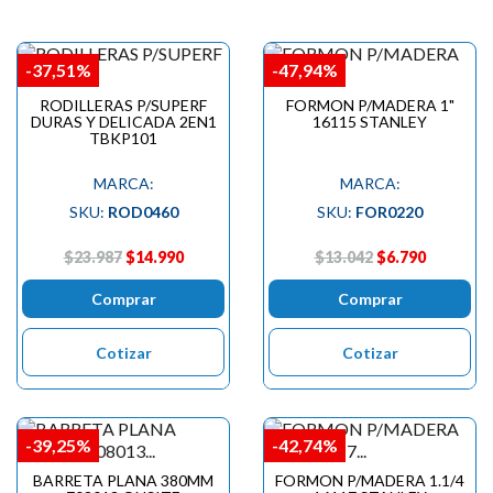
-37,51%
-47,94%
RODILLERAS P/SUPERF
FORMON P/MADERA 1"
DURAS Y DELICADA 2EN1
16115 STANLEY
TBKP101
MARCA:
MARCA:
SKU:
ROD0460
SKU:
FOR0220
$23.987
$14.990
$13.042
$6.790
Comprar
Comprar
Cotizar
Cotizar
-39,25%
-42,74%
BARRETA PLANA 380MM
FORMON P/MADERA 1.1/4