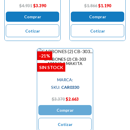
$4.931
$3.390
$1.866
$1.190
Comprar
Comprar
Cotizar
Cotizar
-21%
CARBONES (2) CB-303
191963-2 MAKITA
SIN STOCK
MARCA:
SKU:
CAR0330
$3.370
$2.663
Comprar
Cotizar