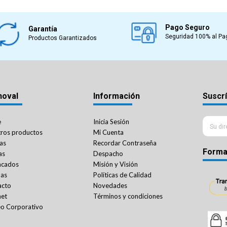
Pago Seguro
Garantía
Seguridad 100% al Pa
Productos Garantizados
noval
Información
Suscrí
e
Inicia Sesión
ros productos
Mi Cuenta
as
Recordar Contraseña
Forma
as
Despacho
acados
Misión y Visión
das
Políticas de Calidad
acto
Novedades
net
Términos y condiciones
o Corporativo