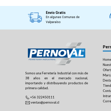
Envío Gratis
En algunas Comunas de
Valparaíso
Per
Hom
Nuest
Ofert
Somos una Ferretería Industrial con más de
Marc
38 años en el mercado nacional,
Dest
importando y distribuyendo productos de
Tien
primera calidad.
Cont
Intra
+56 322450111
Corre
ventas@pernoval.cl