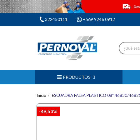
322450111
+569 9246 0912
PRODUCTOS
Inicio
ESCUADRA FALSA PLASTICO 08" 46830/4682
-49,53%