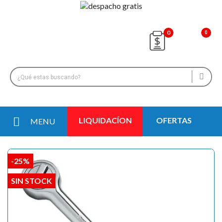
0
LIQUIDACÍON
OFERTAS
MENU
-25%
SIN STOCK