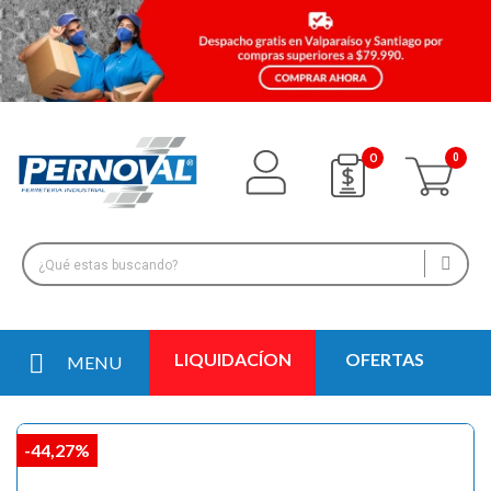
0
LIQUIDACÍON
OFERTAS
MENU
-44,27%