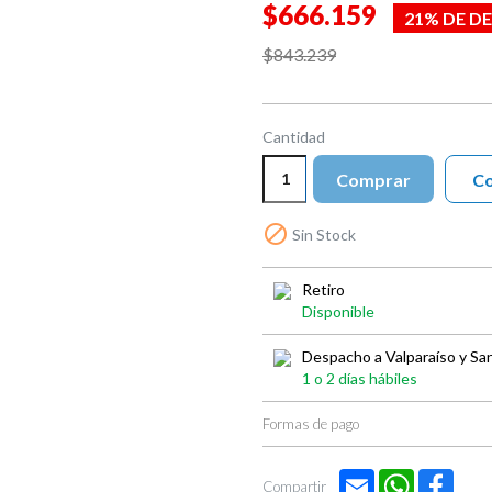

$666.159
21% DE D
$843.239
Cantidad
Comprar
Co

Sin Stock
Retiro
Disponible
Despacho a Valparaíso y Sa
1 o 2 días hábiles
Formas de pago
Email
WhatsApp
Face
Compartir