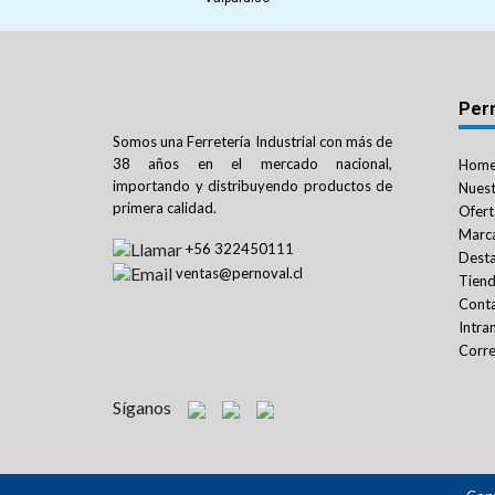
Per
Somos una Ferretería Industrial con más de
38 años en el mercado nacional,
Hom
importando y distribuyendo productos de
Nuest
primera calidad.
Ofert
Marc
+56 322450111
Dest
ventas@pernoval.cl
Tien
Cont
Intra
Corre
Síganos