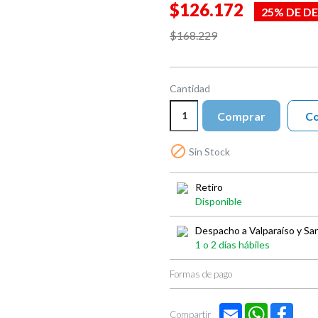
$126.172
25% DE D
$168.229
Cantidad
Comprar
Co

Sin Stock
Retiro
Disponible
Despacho a Valparaíso y Sa
1 o 2 días hábiles
Formas de pago
Email
WhatsApp
Face
Compartir