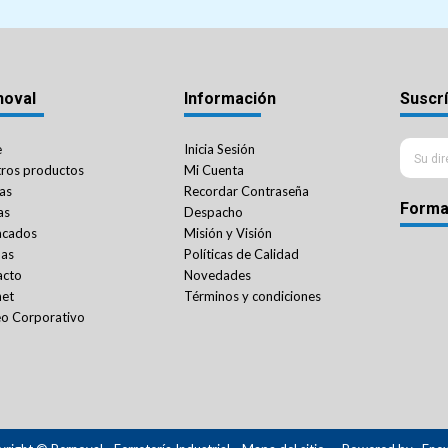
noval
Información
Suscrí
e
Inicia Sesión
ros productos
Mi Cuenta
as
Recordar Contraseña
Forma
as
Despacho
acados
Misión y Visión
das
Políticas de Calidad
acto
Novedades
net
Términos y condiciones
o Corporativo