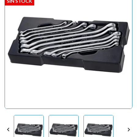
SIN STOCK

