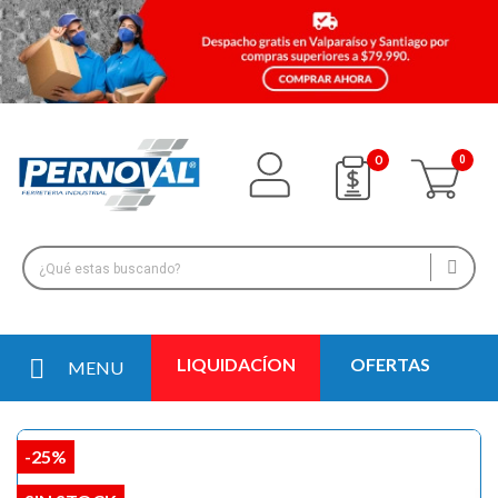
0
LIQUIDACÍON
OFERTAS
MENU
-25%