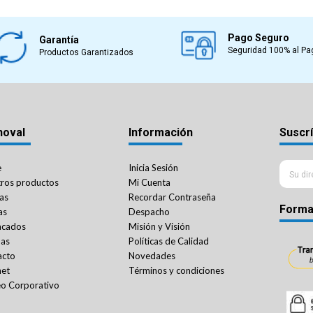
Pago Seguro
Garantía
Seguridad 100% al Pa
Productos Garantizados
noval
Información
Suscrí
e
Inicia Sesión
ros productos
Mi Cuenta
as
Recordar Contraseña
Forma
as
Despacho
acados
Misión y Visión
das
Políticas de Calidad
acto
Novedades
net
Términos y condiciones
o Corporativo