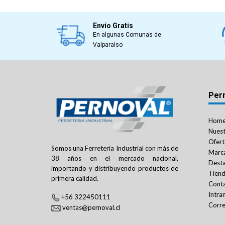
Envío Gratis
En algunas Comunas de
Valparaíso
Per
Hom
Nuest
Ofert
Somos una Ferretería Industrial con más de
Marc
38 años en el mercado nacional,
Dest
importando y distribuyendo productos de
Tien
primera calidad.
Cont
Intra
+56 322450111
Corre
ventas@pernoval.cl