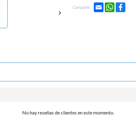

Email
WhatsApp
Face
Compartir

No hay reseñas de clientes en este momento.