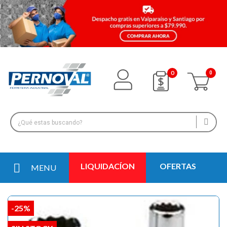
0
LIQUIDACÍON
OFERTAS
MENU
-25%