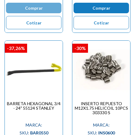
Comprar
Comprar
Cotizar
Cotizar
-37,26%
-30%
BARRETA HEXAGONAL 3/4
INSERTO REPUESTO
- 24" 55124 STANLEY
M12X1.75 HELICOIL 10PCS
303330 S
MARCA:
MARCA:
SKU:
BAR0550
SKU:
INS0600