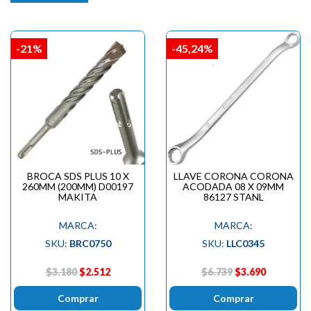
-21%
-45,24%
BROCA SDS PLUS 10 X
LLAVE CORONA CORONA
260MM (200MM) D00197
ACODADA 08 X 09MM
MAKITA
86127 STANL
MARCA:
MARCA:
SKU:
BRC0750
SKU:
LLC0345
$3.180
$2.512
$6.739
$3.690
Comprar
Comprar