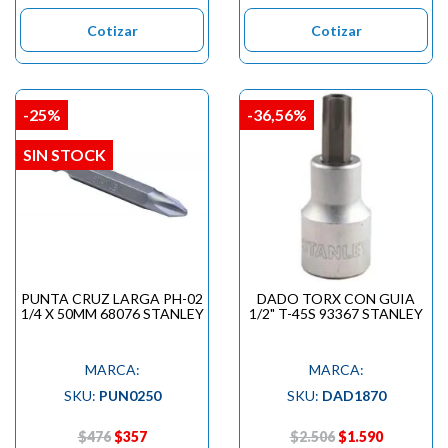

Cotizar
Cotizar
-25%
-36,56%
SIN STOCK
PUNTA CRUZ LARGA PH-02
DADO TORX CON GUIA
1/4 X 50MM 68076 STANLEY
1/2" T-45S 93367 STANLEY
MARCA:
MARCA:
SKU:
PUN0250
SKU:
DAD1870
$476
$357
$2.506
$1.590