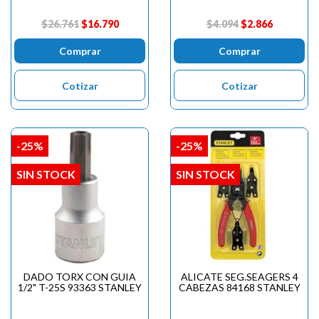
$26.761
$16.790
$4.094
$2.866
Comprar
Comprar
Cotizar
Cotizar
-25%
-25%
SIN STOCK
SIN STOCK
DADO TORX CON GUIA
ALICATE SEG.SEAGERS 4
1/2" T-25S 93363 STANLEY
CABEZAS 84168 STANLEY