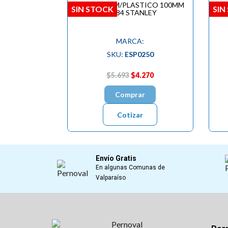
ESPATULA M/PLASTICO 100MM
E
SIN STOCK
SIN
28084 STANLEY
MARCA:
SKU:
ESP0250
$5.693
$4.270
Comprar
Cotizar
Envío Gratis
En algunas Comunas de
Valparaíso