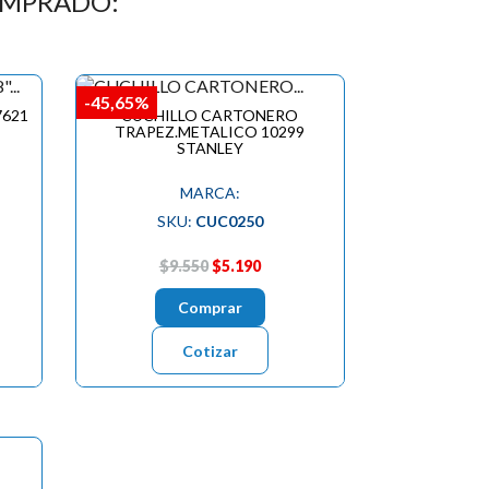
OMPRADO:
-45,65%
7621
CUCHILLO CARTONERO
TRAPEZ.METALICO 10299
STANLEY
MARCA:
SKU:
CUC0250
$9.550
$5.190
Comprar
Cotizar