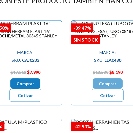
RON ESTE PRODUCTO TAMBIÉN HAN C
,58%
-39,47%
CAJA HERRAM PLAST 16"
LLAVE INGLESA (TUBO) 08" 8
OCHE/METAL 80345 STANLEY
STANLEY
SIN STOCK
MARCA:
MARCA:
SKU:
CAJ0233
SKU:
LLA0480
$17.212
$7.990
$13.530
$8.190
Comprar
Comprar
Cotizar
Cotizar
%
-42,93%