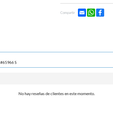

Email
WhatsApp
Face
Compartir
 #65966 S
No hay reseñas de clientes en este momento.