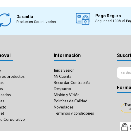
Pago Seguro
Garantía
Seguridad 100% al Pa
Productos Garantizados
noval
Información
Suscrí
e
Inicia Sesión
ros productos
Mi Cuenta
as
Recordar Contraseña
Forma
as
Despacho
acados
Misión y Visión
das
Políticas de Calidad
acto
Novedades
net
Términos y condiciones
o Corporativo