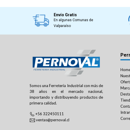
Envío Gratis
En algunas Comunas de
Valparaíso
Per
Hom
Nuest
Ofert
Somos una Ferretería Industrial con más de
Marc
38 años en el mercado nacional,
Dest
importando y distribuyendo productos de
Tien
primera calidad.
Cont
Intra
+56 322450111
Corre
ventas@pernoval.cl