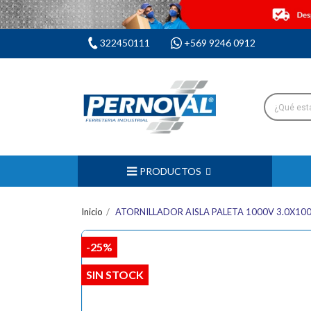
322450111
+569 9246 0912
PRODUCTOS
Inicio
ATORNILLADOR AISLA PALETA 1000V 3.0X10
-25%
SIN STOCK