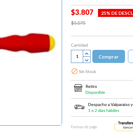
$3.807
25% DE DESC
$5.075
Cantidad
Comprar

Sin Stock
Retiro
Disponible
Despacho a Valparaíso y
1 o 2 días hábiles
Formas de pago