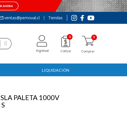
ventas@pernoval.cl
Tiendas
0
Ingresar
Cotizar
Comprar
LIQUIDACIÓN
SLA PALETA 1000V
 S