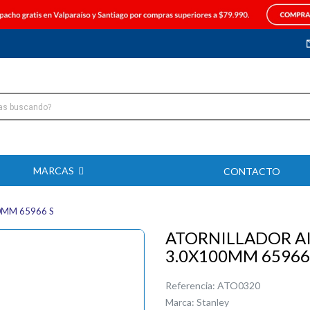
MARCAS
CONTACTO
0MM 65966 S
ATORNILLADOR AI
3.0X100MM 65966
Referencia:
ATO0320
Marca:
Stanley