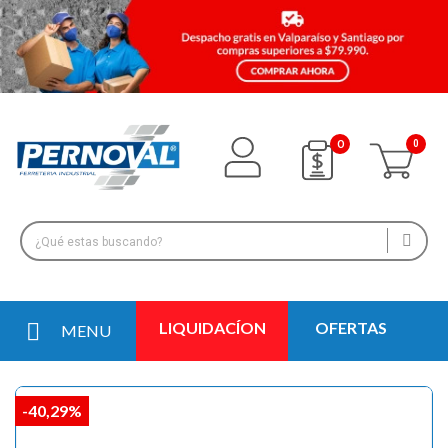
0
LIQUIDACÍON
OFERTAS
MENU
-40,29%