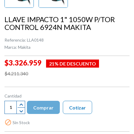
LLAVE IMPACTO 1" 1050W P/TOR
CONTROL 6924N MAKITA
Referencia:
LLA0148
Marca:
Makita
$3.326.959
21% DE DESCUENTO
$4.211.340
Cantidad
Comprar
Cotizar

Sin Stock