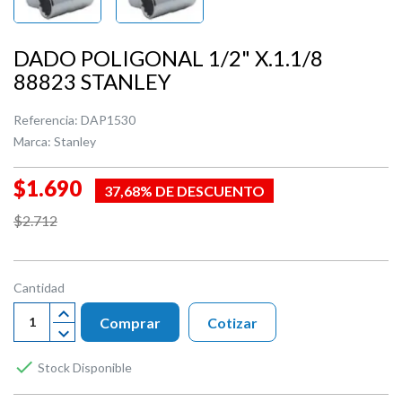
DADO POLIGONAL 1/2" X.1.1/8
88823 STANLEY
Referencia:
DAP1530
Marca:
Stanley
$1.690
37,68% DE DESCUENTO
$2.712
Cantidad
Comprar
Cotizar

Stock Disponible