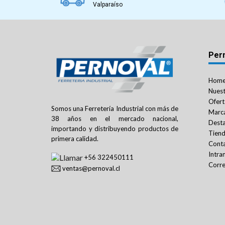
Valparaíso
Per
Hom
Nuest
Ofert
Somos una Ferretería Industrial con más de
Marc
38 años en el mercado nacional,
Dest
importando y distribuyendo productos de
Tien
primera calidad.
Cont
Intra
+56 322450111
Corre
ventas@pernoval.cl