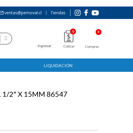
ventas@pernoval.cl
Tiendas
0
Ingresar
Cotizar
Comprar
LIQUIDACIÓN
1/2" X 15MM 86547