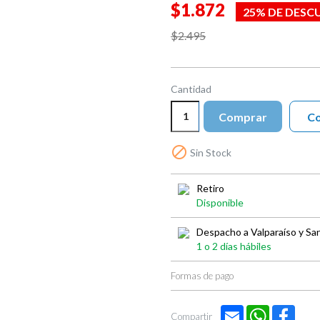
$1.872
25% DE DESC
$2.495
Cantidad
Comprar
Co

Sin Stock
Retiro
Disponible
Despacho a Valparaíso y Sa
1 o 2 días hábiles
Formas de pago
Email
WhatsApp
Face
Compartir