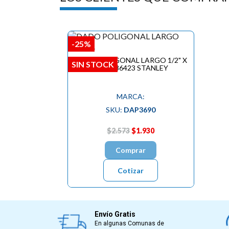
-25%
DADO POLIGONAL LARGO 1/2" X
SIN STOCK
15MM 86423 STANLEY
MARCA:
SKU:
DAP3690
$2.573
$1.930
Comprar
Cotizar
Envío Gratis
En algunas Comunas de