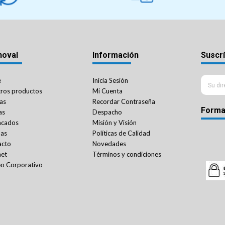
noval
Información
Suscrí
e
Inicia Sesión
ros productos
Mi Cuenta
as
Recordar Contraseña
Forma
as
Despacho
acados
Misión y Visión
das
Políticas de Calidad
acto
Novedades
net
Términos y condiciones
o Corporativo