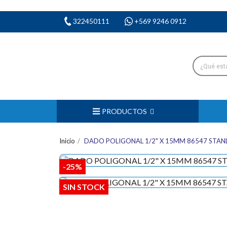
322450111
+569 9246 0912
PRODUCTOS
Inicio
DADO POLIGONAL 1/2" X 15MM 86547 STAN
-25%
SIN STOCK