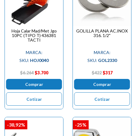
Hoja Calar Mad/Met Jgo
GOLILLA PLANA AC.INOX
10PC (TIPO T) 436381
316. 1/2"
TACTI
MARCA:
MARCA:
SKU:
HOJ0040
SKU:
GOL2330
$6.264
$3.700
$422
$317
Comprar
Comprar
Cotizar
Cotizar
-38,92%
-25%