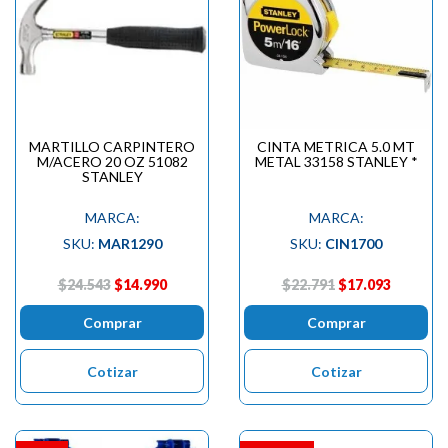
MARTILLO CARPINTERO
CINTA METRICA 5.0 MT
M/ACERO 20 OZ 51082
METAL 33158 STANLEY *
STANLEY
MARCA:
MARCA:
SKU:
MAR1290
SKU:
CIN1700
$24.543
$14.990
$22.791
$17.093
Comprar
Comprar
Cotizar
Cotizar