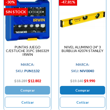
-30%
-47,81%
SIN STOCK
PUNTAS JUEGO
NIVEL ALUMINIO 24" 3
C/ESTUCHE 31PC 1865329
BURBUJA 42074 STANLEY
IRWIN
MARCA:
MARCA:
SKU:
PUN1132
SKU:
NIV0040
$18.289
$12.802
$19.140
$9.990
Comprar
Comprar
Cotizar
Cotizar