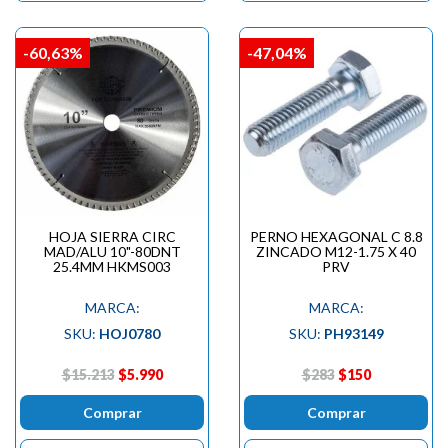
-60,63%
-47,04%
HOJA SIERRA CIRC
PERNO HEXAGONAL C 8.8
MAD/ALU 10"-80DNT
ZINCADO M12-1.75 X 40
25.4MM HKMS003
PRV
MARCA:
MARCA:
SKU:
HOJ0780
SKU:
PH93149
$15.213
$5.990
$283
$150
Comprar
Comprar