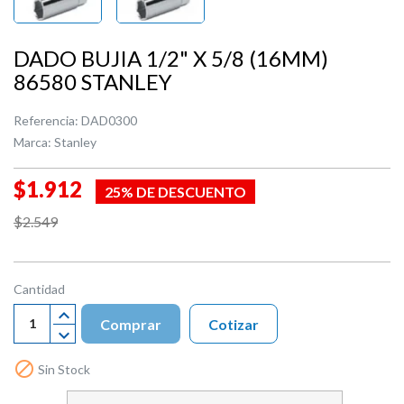
DADO BUJIA 1/2" X 5/8 (16MM)
86580 STANLEY
Referencia:
DAD0300
Marca:
Stanley
$1.912
25% DE DESCUENTO
$2.549
Cantidad
Comprar
Cotizar

Sin Stock