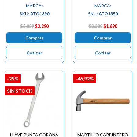
MARCA:
MARCA:
SKU:
ATO1390
SKU:
ATO1350
$6.829
$3.290
$3.380
$1.690
Comprar
Comprar
Cotizar
Cotizar
-25%
-46,92%
SIN STOCK
LLAVE PUNTA CORONA
MARTILLO CARPINTERO