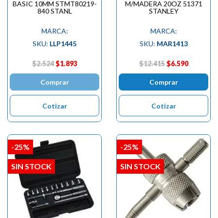
BASIC 10MM STMT80219-
M/MADERA 20OZ 51371
840 STANL
STANLEY
MARCA:
MARCA:
SKU:
LLP1445
SKU:
MAR1413
$2.524
$1.893
$12.415
$6.590
Comprar
Comprar
Cotizar
Cotizar
-25%
-25%
SIN STOCK
SIN STOCK