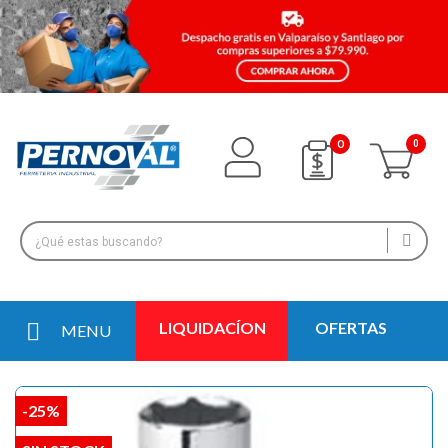
0
LIQUIDACÍON
OFERTAS
MENU
-25%