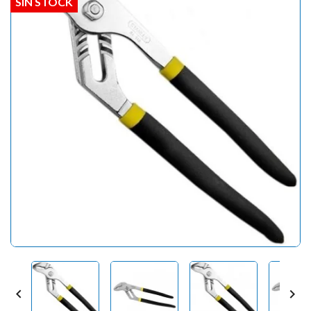
SIN STOCK

