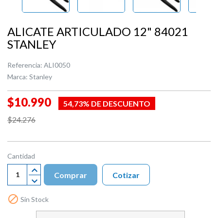
ALICATE ARTICULADO 12" 84021
STANLEY
Referencia:
ALI0050
Marca:
Stanley
$10.990
54,73% DE DESCUENTO
$24.276
Cantidad
Comprar
Cotizar

Sin Stock