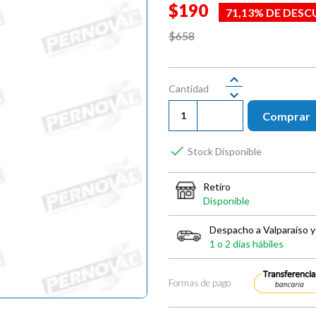
$190
71,13% DE DES
$658
Cantidad
Comprar

Stock Disponible
Retiro
Disponible
Despacho a Valparaíso y
1 o 2 días hábiles
Formas de pago