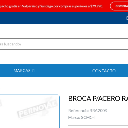
MARCAS
CONTACTO
C
BROCA P/ACERO R
Referencia:
BRA2003
Marca:
SCMC-T