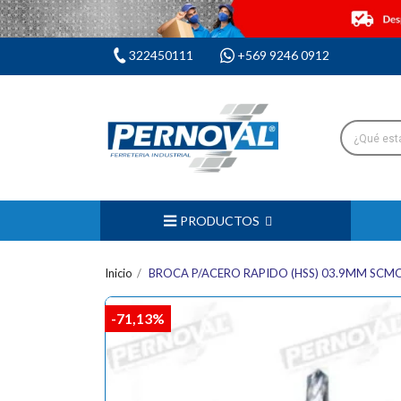
322450111
+569 9246 0912
PRODUCTOS
Inicio
BROCA P/ACERO RAPIDO (HSS) 03.9MM SCM
-71,13%