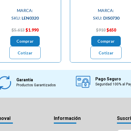
MARCA:
MARCA:
SKU:
LEN0320
SKU:
DIS0730
$5.613
$1.990
$910
$650
Comprar
Comprar
Cotizar
Cotizar
Pago Seguro
Garantía
Seguridad 100% al Pa
Productos Garantizados
noval
Información
Suscrí