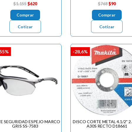
$1.155
$620
$768
$90
Comprar
Comprar
Cotizar
Cotizar
,55%
-28,6%
TE SEGURIDAD ESPEJO MARCO
DISCO CORTE METAL 4.1/2" 2
GRIS SS-7583
A30S RECTO D18661