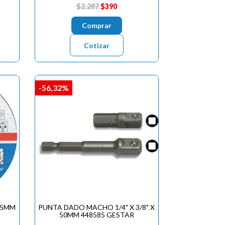
$2.287
$390
Comprar
Cotizar
-56,32%
.5MM
PUNTA DADO MACHO 1/4" X 3/8" X
50MM 448585 GESTAR