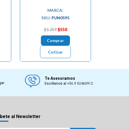
MARCA:
SKU:
PUN0595
$1.259
$550
Comprar
Cotizar
Te Asesoramos
gar
Escríbenos al
+56 9 92460912
bete al Newsletter