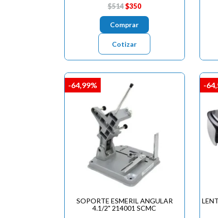
$514
$350
Comprar
Cotizar
-64,99%
-64
SOPORTE ESMERIL ANGULAR
LEN
4.1/2" 214001 SCMC