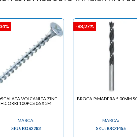

,34%
-88,27%
SCALATA VOLCANITA ZINC
BROCA P/MADERA 5.00MM 
H.CORRI 100PCS 06 X 3/4
MARCA:
MARCA:
SKU:
ROS2283
SKU:
BRO1455