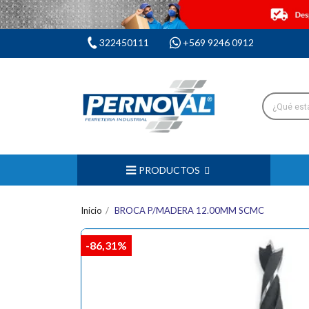
322450111
+569 9246 0912
PRODUCTOS
Inicio
BROCA P/MADERA 12.00MM SCMC
-86,31%