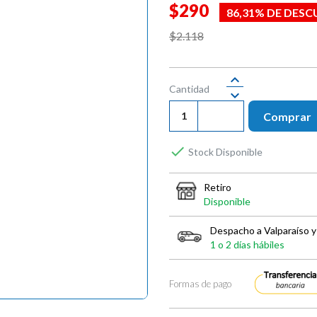
$290
86,31% DE DES
$2.118
Cantidad
Comprar

Stock Disponible
Retiro
Disponible
Despacho a Valparaíso y
1 o 2 días hábiles
Formas de pago