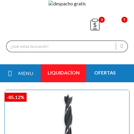
0
LIQUIDACÍON
OFERTAS
MENU
-85,12%