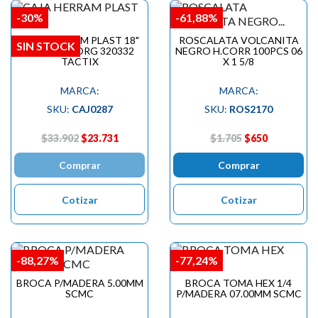
-30%
-61,88%
CAJA HERRAM PLAST 18"
ROSCALATA VOLCANITA
SIN STOCK
BR/MET C/ORG 320332
NEGRO H.CORR 100PCS 06
TACTIX
X 1 5/8
MARCA:
MARCA:
SKU:
CAJ0287
SKU:
ROS2170
$33.902
$23.731
$1.705
$650
Comprar
Comprar
Cotizar
Cotizar
-88,27%
-77,24%
BROCA P/MADERA 5.00MM
BROCA TOMA HEX 1/4
SCMC
P/MADERA 07.00MM SCMC