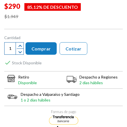
$290
85,12% DE DESCUENTO
$1.949
Cantidad
Comprar
Cotizar

Stock Disponible
Retiro
Despacho a Regiones
Disponible
2 días hábiles
Despacho a Valparaíso y Santiago
1 o 2 días hábiles
Formas de pago