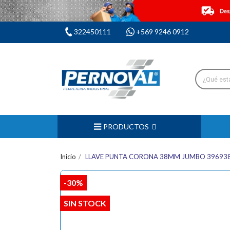
322450111
+569 9246 0912
PRODUCTOS
Inicio
LLAVE PUNTA CORONA 38MM JUMBO 39693
-30%
SIN STOCK