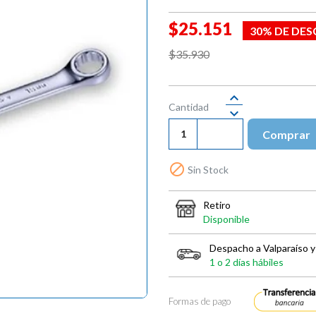
$25.151
30% DE DE
$35.930
Cantidad
Comprar

Sin Stock
Retiro
Disponible
Despacho a Valparaíso y
1 o 2 días hábiles
Formas de pago