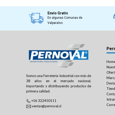
Envío Gratis
En algunas Comunas de
Valparaíso
Per
Hom
Nuest
Ofert
Somos una Ferretería Industrial con más de
Marc
38 años en el mercado nacional,
Dest
importando y distribuyendo productos de
Tien
primera calidad.
Cont
Intra
+56 322450111
Corre
ventas@pernoval.cl