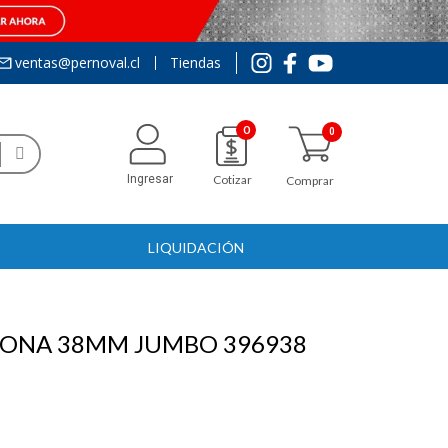
ventas@pernoval.cl
Tiendas
0
Ingresar
Cotizar
Comprar
LIQUIDACIÓN
RONA 38MM JUMBO 396938