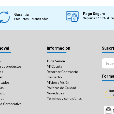
Pago Seguro
Garantía
Seguridad 100% al Pa
Productos Garantizados
noval
Información
Suscrí
e
Inicia Sesión
ros productos
Mi Cuenta
as
Recordar Contraseña
Forma
as
Despacho
acados
Misión y Visión
das
Políticas de Calidad
acto
Novedades
net
Términos y condiciones
o Corporativo