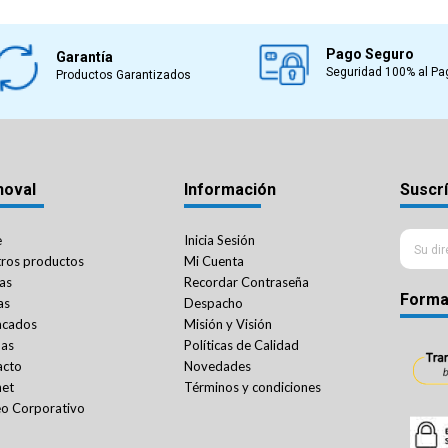
Pago Seguro
Garantía
Seguridad 100% al Pa
Productos Garantizados
noval
Información
Suscrí
e
Inicia Sesión
ros productos
Mi Cuenta
as
Recordar Contraseña
Forma
as
Despacho
acados
Misión y Visión
das
Políticas de Calidad
acto
Novedades
net
Términos y condiciones
o Corporativo