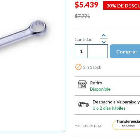
$5.439
30% DE DESC
$7.771
Cantidad
Comprar

Sin Stock
Retiro
Disponible
Despacho a Valparaíso y
1 o 2 días hábiles
Formas de pago