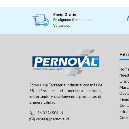
Envío Gratis
En algunas Comunas de
Valparaíso
Per
Hom
Nuest
Ofert
Somos una Ferretería Industrial con más de
Marc
38 años en el mercado nacional,
Dest
importando y distribuyendo productos de
Tien
primera calidad.
Cont
Intra
+56 322450111
Corre
ventas@pernoval.cl