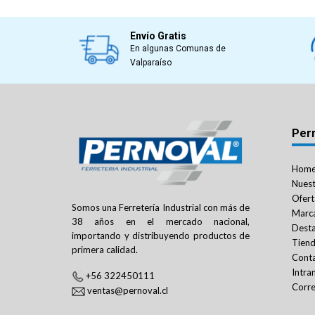
Envío Gratis
En algunas Comunas de
Valparaíso
Per
Hom
Nuest
Ofert
Somos una Ferretería Industrial con más de
Marc
38 años en el mercado nacional,
Dest
importando y distribuyendo productos de
Tien
primera calidad.
Cont
Intra
+56 322450111
Corre
ventas@pernoval.cl