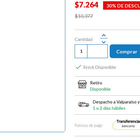
$7.264
30% DE DESC
$10.377
Cantidad
Comprar

Stock Disponible
Retiro
Disponible
Despacho a Valparaíso y
1 o 2 días hábiles
Formas de pago