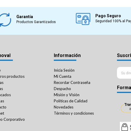
Pago Seguro
Garantía
Seguridad 100% al Pa
Productos Garantizados
noval
Información
Suscrí
e
Inicia Sesión
ros productos
Mi Cuenta
as
Recordar Contraseña
Forma
as
Despacho
acados
Misión y Visión
das
Políticas de Calidad
acto
Novedades
net
Términos y condiciones
o Corporativo