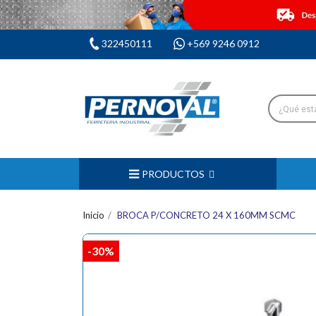
322450111
+569 9246 0912
PRODUCTOS
Inicio
BROCA P/CONCRETO 24 X 160MM SCMC
-30%