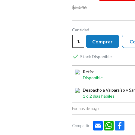

$5.046
Cantidad
Comprar
Co

Stock Disponible
Retiro
Disponible
Despacho a Valparaíso y Sa
1 o 2 días hábiles
Formas de pago
Email
WhatsApp
Face
Compartir