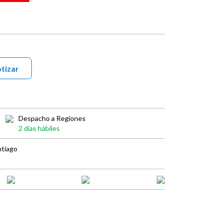
tizar
Despacho a Regiones
2 días hábiles
ntiago
book