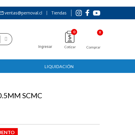
ventas@pernoval.cl
Tiendas
0
Ingresar
Cotizar
Comprar
LIQUIDACIÓN
10.5MM SCMC
UENTO