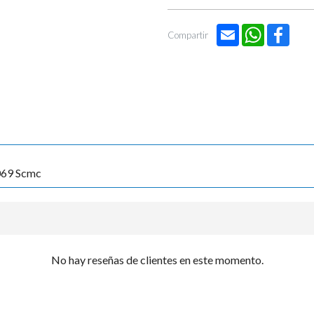

Email
WhatsApp
Face
Compartir
069 Scmc
No hay reseñas de clientes en este momento.