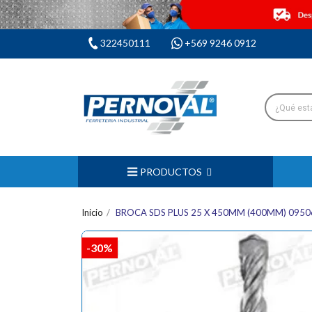
322450111
+569 9246 0912
PRODUCTOS
Inicio
BROCA SDS PLUS 25 X 450MM (400MM) 095
-30%