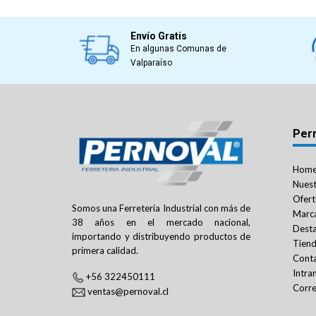
Envío Gratis
En algunas Comunas de
Valparaíso
Per
Hom
Nuest
Ofert
Somos una Ferretería Industrial con más de
Marc
38 años en el mercado nacional,
Dest
importando y distribuyendo productos de
Tien
primera calidad.
Cont
Intra
+56 322450111
Corre
ventas@pernoval.cl