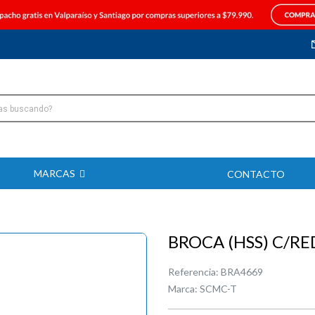
MARCAS
CONTACTO
BROCA (HSS) C/R
Referencia:
BRA4669
Marca:
SCMC-T