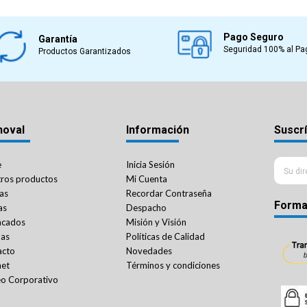
Pago Seguro
Garantía
Seguridad 100% al Pa
Productos Garantizados
noval
Información
Suscrí
e
Inicia Sesión
ros productos
Mi Cuenta
as
Recordar Contraseña
Forma
as
Despacho
acados
Misión y Visión
das
Políticas de Calidad
acto
Novedades
net
Términos y condiciones
o Corporativo