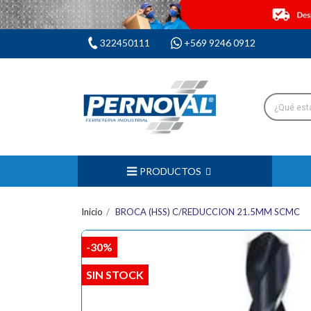
322450111
+569 9246 0912
PRODUCTOS
Inicio
BROCA (HSS) C/REDUCCION 21.5MM SCMC
-30%
SIN STOCK