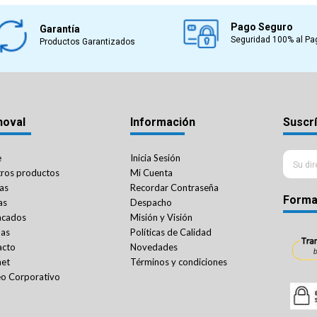
Pago Seguro
Garantía
Seguridad 100% al Pa
Productos Garantizados
noval
Información
Suscrí
e
Inicia Sesión
ros productos
Mi Cuenta
as
Recordar Contraseña
Forma
as
Despacho
acados
Misión y Visión
das
Políticas de Calidad
acto
Novedades
net
Términos y condiciones
o Corporativo