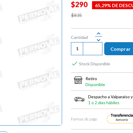
$290
65,29% DE DES
$835
Cantidad
Comprar

Stock Disponible
Retiro
Disponible
Despacho a Valparaíso y
1 o 2 días hábiles
Formas de pago