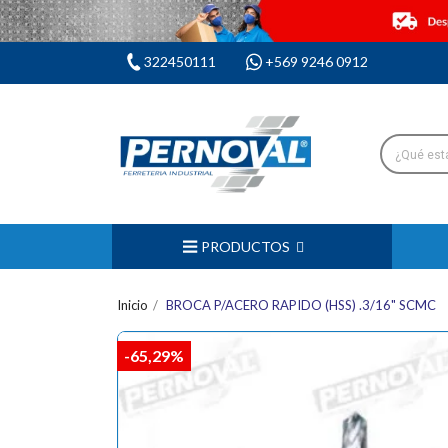
322450111
+569 9246 0912
PRODUCTOS
Inicio
BROCA P/ACERO RAPIDO (HSS) .3/16" SCMC
-65,29%