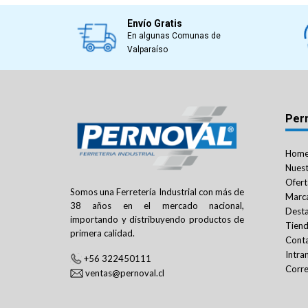
Envío Gratis
En algunas Comunas de
Valparaíso
Per
Hom
Nuest
Ofert
Somos una Ferretería Industrial con más de
Marc
38 años en el mercado nacional,
Dest
importando y distribuyendo productos de
Tien
primera calidad.
Cont
Intra
+56 322450111
Corre
ventas@pernoval.cl