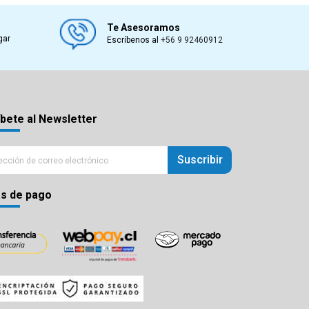
Te Asesoramos
gar
Escríbenos al
+56 9 92460912
bete al Newsletter
Suscribir
s de pago