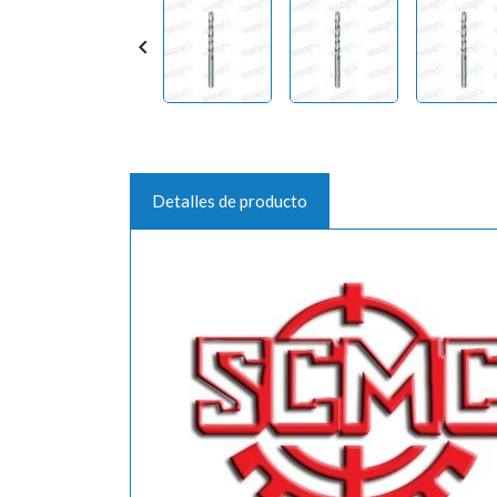

Detalles de producto