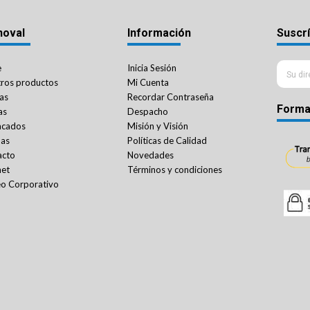
noval
Información
Suscrí
e
Inicia Sesión
ros productos
Mi Cuenta
as
Recordar Contraseña
Forma
as
Despacho
acados
Misión y Visión
das
Políticas de Calidad
acto
Novedades
net
Términos y condiciones
o Corporativo