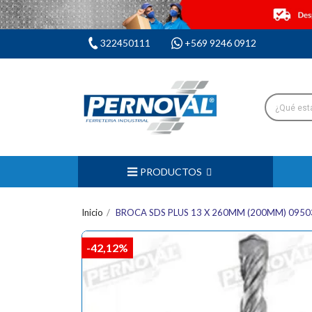
322450111
+569 9246 0912
PRODUCTOS
Inicio
BROCA SDS PLUS 13 X 260MM (200MM) 095
-42,12%