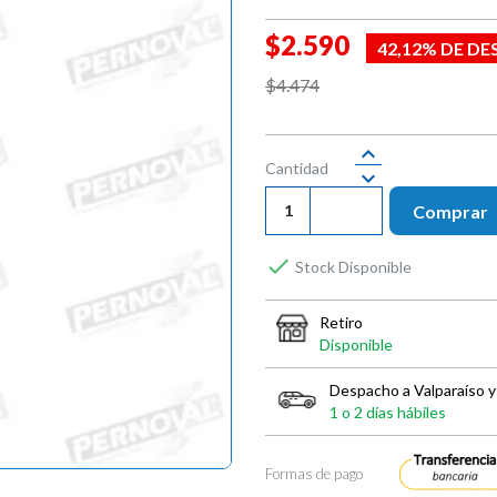
$2.590
42,12% DE D
$4.474
Cantidad
Comprar

Stock Disponible
Retiro
Disponible
Despacho a Valparaíso y
1 o 2 días hábiles
Formas de pago