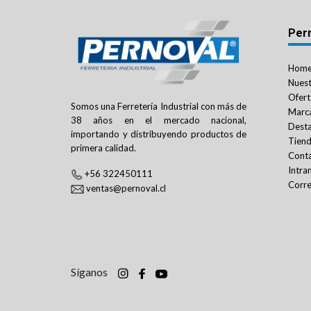
Per
Hom
Nuest
Ofert
Somos una Ferretería Industrial con más de
Marc
38 años en el mercado nacional,
Dest
importando y distribuyendo productos de
Tien
primera calidad.
Cont
Intra
+56 322450111
Corre
ventas@pernoval.cl
Síganos