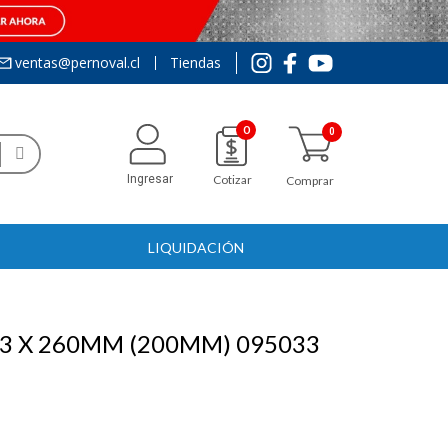
ventas@pernoval.cl
Tiendas
0
Ingresar
Cotizar
Comprar
LIQUIDACIÓN
13 X 260MM (200MM) 095033