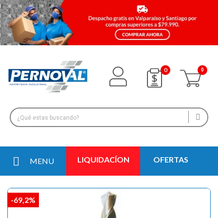
0
LIQUIDACÍON
OFERTAS
MENU
-69,2%