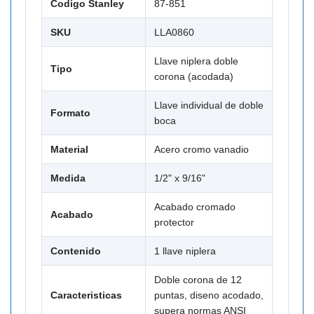
Codigo Stanley
87-851
SKU
LLA0860
Llave niplera doble
Tipo
corona (acodada)
Llave individual de doble
Formato
boca
Material
Acero cromo vanadio
Medida
1/2" x 9/16"
Acabado cromado
Acabado
protector
Contenido
1 llave niplera
Doble corona de 12
Caracteristicas
puntas, diseno acodado,
supera normas ANSI