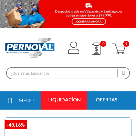
0
LIQUIDACÍON
OFERTAS
MENU
-48,16%