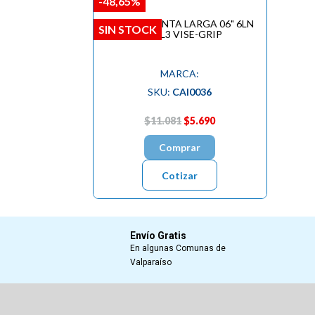
-48,65%
CAIMAN PUNTA LARGA 06" 6LN
SIN STOCK
1402L3 VISE-GRIP
MARCA:
SKU:
CAI0036
$11.081
$5.690
Comprar
Cotizar
Envío Gratis
En algunas Comunas de
Valparaíso