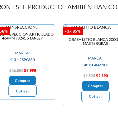
RON ESTE PRODUCTO TAMBIÉN HAN C
,58%
-37,85%
EJO INSPECCION ARTICULADO
464MM 78241 STANLEY
GRASA LITIO BLANCA 200
MASTERGRAS
MARCA:
MARCA:
SKU:
ESP0380
SKU:
GRA1103
$16.850
$7.990
$3.524
$2.190
Comprar
Comprar
Cotizar
Cotizar