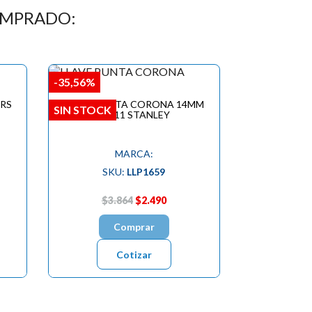
OMPRADO:
-35,56%
GRS
LLAVE PUNTA CORONA 14MM
SIN STOCK
72811 STANLEY
MARCA:
SKU:
LLP1659
$3.864
$2.490
Comprar
Cotizar