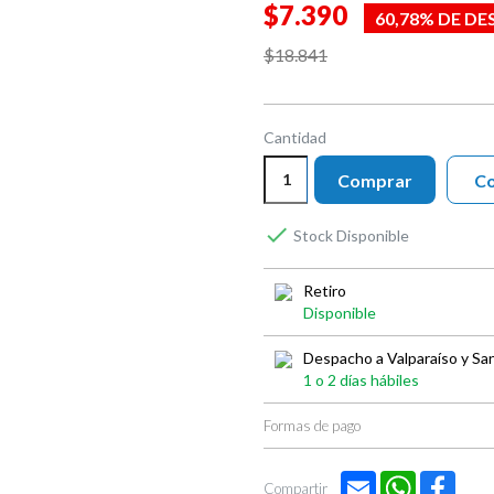
$7.390
60,78% DE D
$18.841
Cantidad
Comprar
Co

Stock Disponible
Retiro
Disponible
Despacho a Valparaíso y Sa
1 o 2 días hábiles
Formas de pago
Email
WhatsApp
Face
Compartir