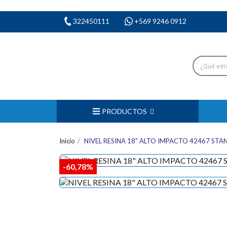
322450111
+569 9246 0912
PRODUCTOS
Inicio
NIVEL RESINA 18" ALTO IMPACTO 42467 STA
-60,78%