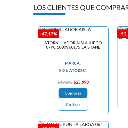
LOS CLIENTES QUE COMPRA
-47,17%
-52
ESP
ATORNILLADOR AISLA JUEGO
07PC 1000V60175-LA STANL
MARCA:
SKU:
ATO0261
$49.195
$25.990
Comprar
Cotizar