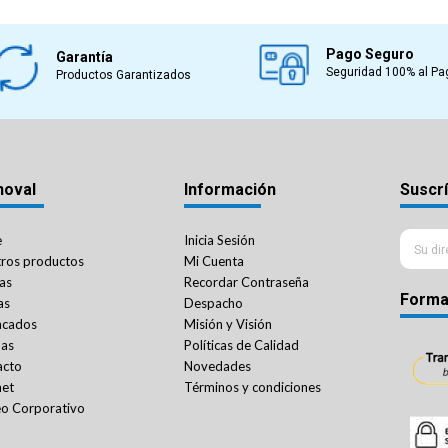
Pago Seguro
Garantía
Seguridad 100% al Pa
Productos Garantizados
noval
Información
Suscrí
e
Inicia Sesión
ros productos
Mi Cuenta
as
Recordar Contraseña
Forma
as
Despacho
acados
Misión y Visión
das
Políticas de Calidad
acto
Novedades
net
Términos y condiciones
o Corporativo