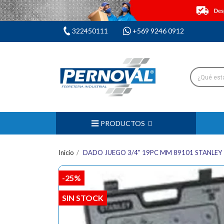
322450111
+569 9246 0912
PRODUCTOS
Inicio
DADO JUEGO 3/4" 19PC MM 89101 STANLEY
-25%
SIN STOCK