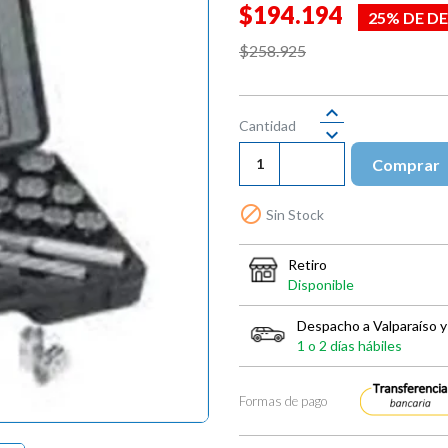
$194.194
25% DE D
$258.925
Cantidad
Comprar

Sin Stock
Retiro
Disponible
Despacho a Valparaíso y
1 o 2 días hábiles
Formas de pago