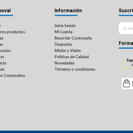
noval
Información
Suscrí
e
Inicia Sesión
ros productos
Mi Cuenta
as
Recordar Contraseña
Forma
as
Despacho
acados
Misión y Visión
das
Políticas de Calidad
acto
Novedades
net
Términos y condiciones
o Corporativo