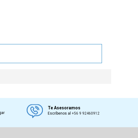
book
Te Asesoramos
gar
Escríbenos al
+56 9 92460912