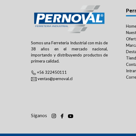
Per
Hom
Nuest
Ofert
Somos una Ferretería Industrial con más de
Marc
38 años en el mercado nacional,
Dest
importando y distribuyendo productos de
Tien
primera calidad.
Cont
Intra
+56 322450111
Corre
ventas@pernoval.cl
Síganos