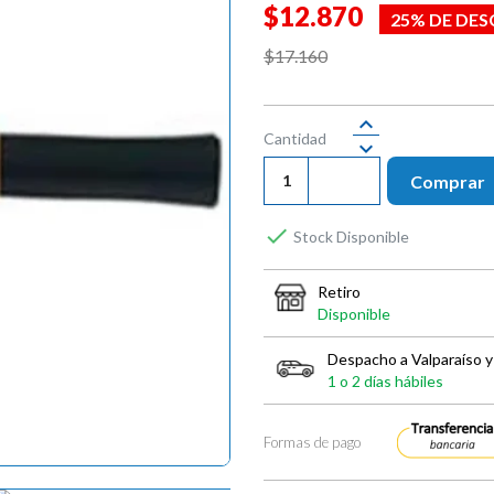
$12.870
25% DE DE
$17.160
Cantidad
Comprar

Stock Disponible
Retiro
Disponible
Despacho a Valparaíso y
1 o 2 días hábiles
Formas de pago