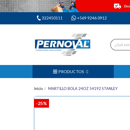
322450111
+569 9246 0912
PRODUCTOS
Inicio
MARTILLO BOLA 24OZ 54192 STANLEY
-25%