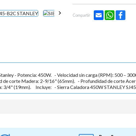


Email
WhatsApp
Face
Compartir
nley - Potencia: 450W. - Velocidad sin carga (RPM): 500 – 3000.
d de corte Madera: 2-9/16" (65mm). - Profundidad de corte Acer
era: 3/4" (19mm). Incluye: - Sierra Caladora 450W STANLEY SJ4