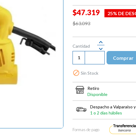
$47.319
25% DE DE
$63.093
Cantidad
Comprar

Sin Stock
Retiro
Disponible
Despacho a Valparaíso y
1 o 2 días hábiles
Formas de pago