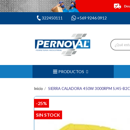
322450111
+569 9246 0912
PRODUCTOS
Inicio
SIERRA CALADORA 450W 3000RPM SJ45-B2C
-25%
SIN STOCK