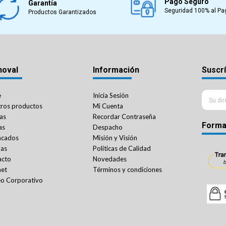
Pago Seguro
Garantía
Seguridad 100% al Pa
Productos Garantizados
noval
Información
Suscrí
e
Inicia Sesión
ros productos
Mi Cuenta
as
Recordar Contraseña
Forma
as
Despacho
acados
Misión y Visión
das
Políticas de Calidad
acto
Novedades
net
Términos y condiciones
o Corporativo