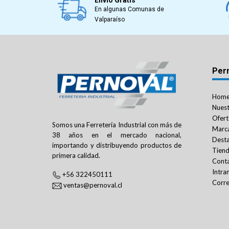
En algunas Comunas de
Valparaíso
Per
Hom
Nuest
Ofert
Somos una Ferretería Industrial con más de
Marc
38 años en el mercado nacional,
Dest
importando y distribuyendo productos de
Tien
primera calidad.
Cont
Intra
+56 322450111
Corre
ventas@pernoval.cl