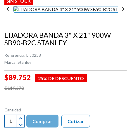
SIN STOCK


LIJADORA BANDA 3" X 21" 900W
SB90-B2C STANLEY
Referencia:
LIJ0258
Marca:
Stanley
$89.752
25% DE DESCUENTO
$119.670
Cantidad
Comprar
Cotizar