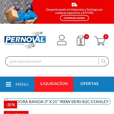
0
LIQUIDACÍON
OFERTAS
MENU
-25%