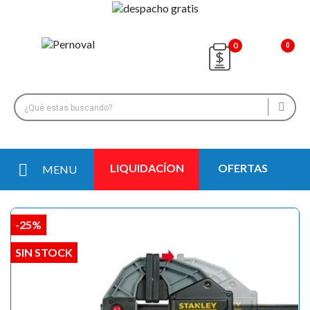
0
LIQUIDACÍON
OFERTAS
MENU
-25%
SIN STOCK