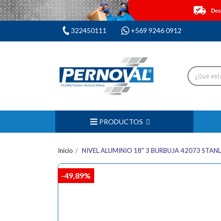
322450111
+569 9246 0912
PRODUCTOS
Inicio
NIVEL ALUMINIO 18" 3 BURBUJA 42073 STAN
-49,89%