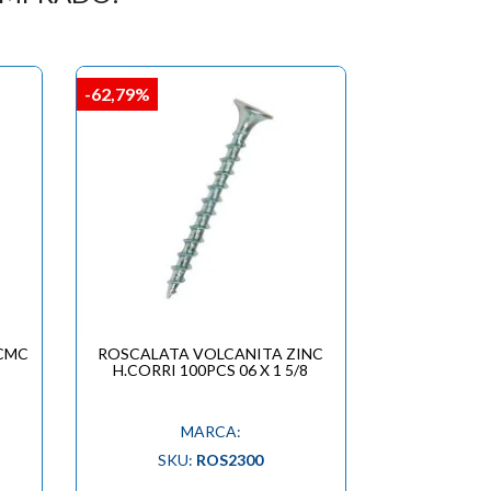
-62,79%
SCMC
ROSCALATA VOLCANITA ZINC
H.CORRI 100PCS 06 X 1 5/8
MARCA:
SKU:
ROS2300