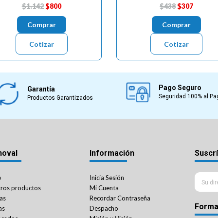
$1.142
$800
$438
$307
Comprar
Comprar
Cotizar
Cotizar
Pago Seguro
Garantía
Seguridad 100% al Pa
Productos Garantizados
noval
Información
Suscrí
e
Inicia Sesión
ros productos
Mi Cuenta
as
Recordar Contraseña
Forma
as
Despacho