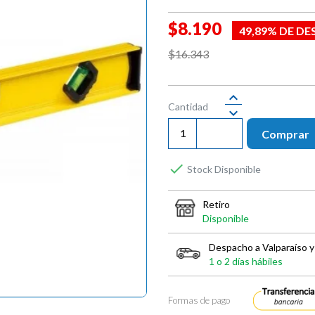
$8.190
49,89% DE D
$16.343
Cantidad
Comprar

Stock Disponible
Retiro
Disponible
Despacho a Valparaíso y
1 o 2 días hábiles
Formas de pago