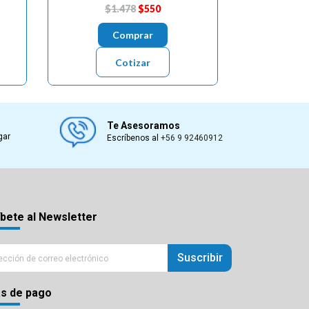
$1.478
$550
Comprar
Cotizar
Te Asesoramos
gar
Escríbenos al
+56 9 92460912
bete al Newsletter
Suscribir
s de pago